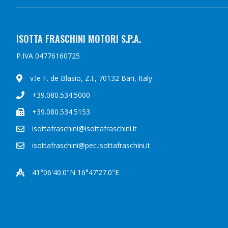
ISOTTA FRASCHINI MOTORI S.P.A.
P.IVA 04776160725
v.le F. de Blasio, Z.I., 70132 Bari, Italy
+39.080.534.5000
+39.080.534.5153
isottafraschini@isottafraschini.it
isottafraschini@pec.isottafraschini.it
41°06'40.0"N 16°47'27.0"E