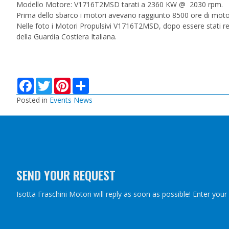
Modello Motore: V1716T2MSD tarati a 2360 KW @ 2030 rpm.
Prima dello sbarco i motori avevano raggiunto 8500 ore di moto
Nelle foto i Motori Propulsivi V1716T2MSD, dopo essere stati rev
della Guardia Costiera Italiana.
F
T
P
S
a
w
i
h
c
i
n
a
Posted in
Events News
e
t
t
r
b
t
e
e
o
e
r
o
r
e
k
s
t
SEND YOUR REQUEST
Isotta Fraschini Motori will reply as soon as possible! Enter you