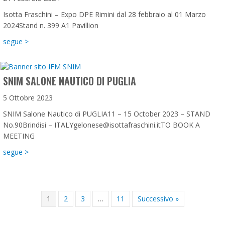
Isotta Fraschini – Expo DPE Rimini dal 28 febbraio al 01 Marzo
2024Stand n. 399 A1 Pavillion
about DPE – Expo a Rimini 28 febbraio – 01 Marzo 2024
segue >
SNIM SALONE NAUTICO DI PUGLIA
5 Ottobre 2023
SNIM Salone Nautico di PUGLIA11 – 15 October 2023 – STAND
No.90Brindisi – ITALYgelonese@isottafraschini.itTO BOOK A
MEETING
about SNIM Salone Nautico di PUGLIA
segue >
1
2
3
…
11
Successivo »