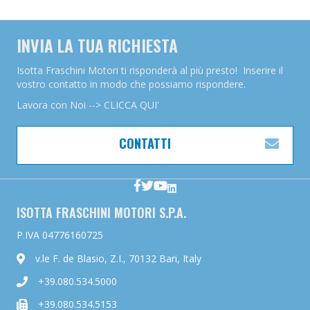
INVIA LA TUA RICHIESTA
Isotta Fraschini Motori ti risponderà al più presto! Inserire il
vostro contatto in modo che possiamo rispondere.
Lavora con Noi --> CLICCA QUI'
CONTATTI
ESP
ISOTTA FRASCHINI MOTORI S.P.A.
P.IVA 04776160725
v.le F. de Blasio, Z.I., 70132 Bari, Italy
+39.080.534.5000
+39.080.534.5153