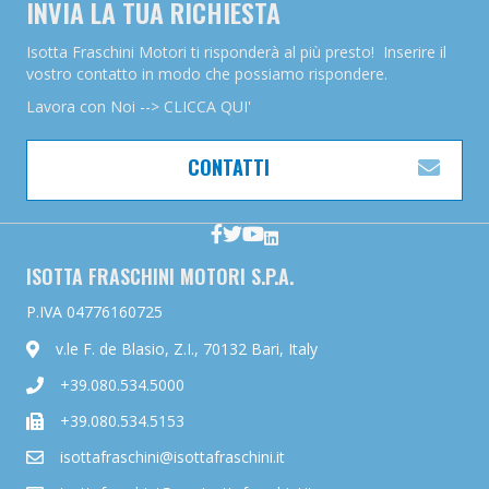
INVIA LA TUA RICHIESTA
Isotta Fraschini Motori ti risponderà al più presto! Inserire il
vostro contatto in modo che possiamo rispondere.
Lavora con Noi --> CLICCA QUI'
CONTATTI
ESP
ISOTTA FRASCHINI MOTORI S.P.A.
P.IVA 04776160725
v.le F. de Blasio, Z.I., 70132 Bari, Italy
+39.080.534.5000
+39.080.534.5153
isottafraschini@isottafraschini.it