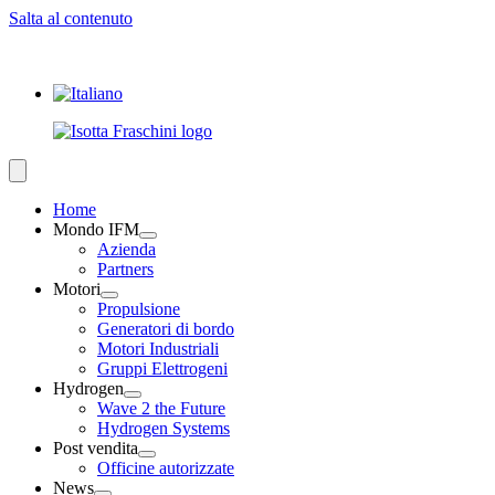
Salta al contenuto
Home
Mondo IFM
Azienda
Partners
Motori
Propulsione
Generatori di bordo
Motori Industriali
Gruppi Elettrogeni
Hydrogen
Wave 2 the Future
Hydrogen Systems
Post vendita
Officine autorizzate
News