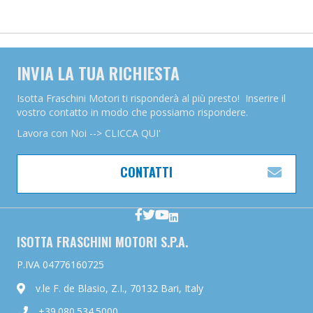
INVIA LA TUA RICHIESTA
Isotta Fraschini Motori ti risponderà al più presto! Inserire il
vostro contatto in modo che possiamo rispondere.
Lavora con Noi --> CLICCA QUI'
CONTATTI
ESP
ISOTTA FRASCHINI MOTORI S.P.A.
P.IVA 04776160725
v.le F. de Blasio, Z.I., 70132 Bari, Italy
+39.080.534.5000