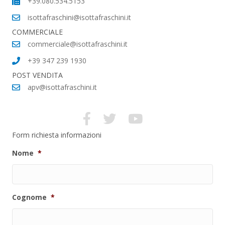
+39.080.534.5153
isottafraschini@isottafraschini.it
COMMERCIALE
commerciale@isottafraschini.it
+39 347 239 1930
POST VENDITA
apv@isottafraschini.it
Form richiesta informazioni
Nome
*
Cognome
*