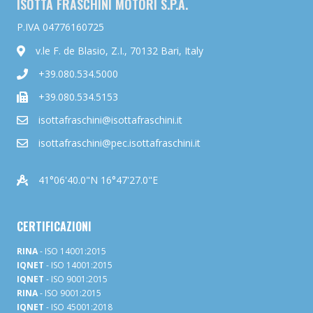
ISOTTA FRASCHINI MOTORI S.P.A.
P.IVA 04776160725
v.le F. de Blasio, Z.I., 70132 Bari, Italy
+39.080.534.5000
+39.080.534.5153
isottafraschini@isottafraschini.it
isottafraschini@pec.isottafraschini.it
41°06'40.0"N 16°47'27.0"E
CERTIFICAZIONI
RINA
- ISO 14001:2015
IQNET
- ISO 14001:2015
IQNET
- ISO 9001:2015
RINA
- ISO 9001:2015
IQNET
- ISO 45001:2018