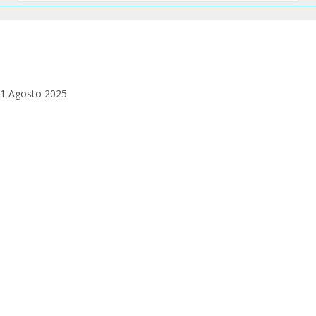
INAUGURAZIONE NUOVA LINEA
PRODUTTIVA FUEL CELL
1 Agosto 2025
Nicola Bonasia
Antonio Decaro
Biagio Mazzotta
Pierroberto Folgiero
Sergio Razeto
Andrea Bochicchio