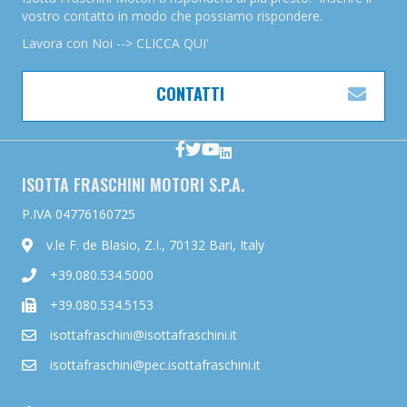
vostro contatto in modo che possiamo rispondere.
Lavora con Noi --> CLICCA QUI'
CONTATTI
ESP
ISOTTA FRASCHINI MOTORI S.P.A.
P.IVA 04776160725
v.le F. de Blasio, Z.I., 70132 Bari, Italy
+39.080.534.5000
+39.080.534.5153
isottafraschini@isottafraschini.it
isottafraschini@pec.isottafraschini.it