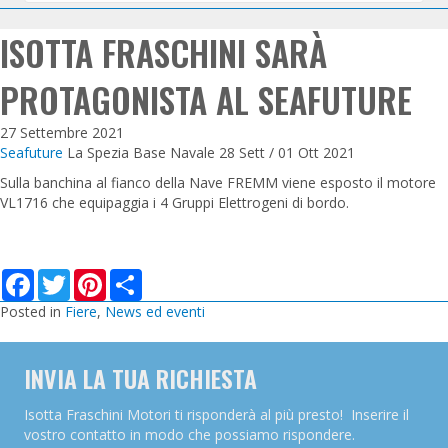
ISOTTA FRASCHINI SARÀ
PROTAGONISTA AL SEAFUTURE
27 Settembre 2021
Seafuture
La Spezia Base Navale 28 Sett / 01 Ott 2021
Sulla banchina al fianco della Nave FREMM viene esposto il motore
VL1716 che equipaggia i 4 Gruppi Elettrogeni di bordo.
F
T
P
S
a
w
i
h
c
i
n
a
Posted in
Fiere
,
News ed eventi
e
t
t
r
b
t
e
e
o
e
r
INVIA LA TUA RICHIESTA
o
r
e
k
s
t
Isotta Fraschini Motori ti risponderà al più presto! Inserire il
vostro contatto in modo che possiamo rispondere.