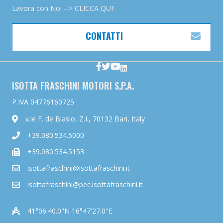
Lavora con Noi --> CLICCA QUI'
CONTATTI
ESP
ISOTTA FRASCHINI MOTORI S.P.A.
P.IVA 04776160725
v.le F. de Blasio, Z.I., 70132 Bari, Italy
+39.080.534.5000
+39.080.534.5153
isottafraschini@isottafraschini.it
isottafraschini@pec.isottafraschini.it
41°06'40.0"N 16°47'27.0"E