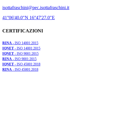
isottafraschini@pec.isottafraschini.it
41°06'40.0"N 16°47'27.0"E
CERTIFICAZIONI
RINA
- ISO 14001:2015
IQNET
- ISO 14001:2015
IQNET
- ISO 9001:2015
RINA
- ISO 9001:2015
IQNET
- ISO 45001:2018
RINA
- ISO 45001:2018