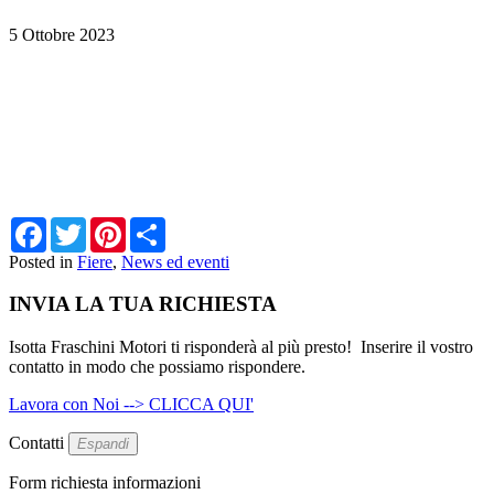
5 Ottobre 2023
gelonese@isottafraschini.it
Facebook
Twitter
Pinterest
Share
Posted in
Fiere
,
News ed eventi
INVIA LA TUA RICHIESTA
Isotta Fraschini Motori ti risponderà al più presto! Inserire il vostro
contatto in modo che possiamo rispondere.
Lavora con Noi --> CLICCA QUI'
Contatti
Espandi
Form richiesta informazioni